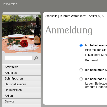
Textversion
Startseite
| In Ihrem Warenkorb:
0
Artikel,
0,00
E
Ich habe bereit
Bitte melden Sie
E-Mail oder Ku
Kennwort:
Startseite
Ich habe mein 
Aktuelles
Schnäppchen
Ich habe noch k
Legen Sie jetzt 
Haushaltswaren
erneute Eingabe
Heimtextilien
Aktion
Service