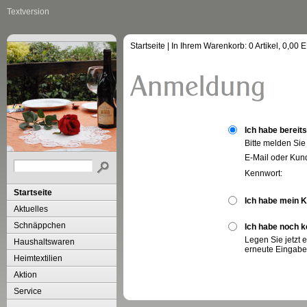
Textversion
Startseite
| In Ihrem Warenkorb:
0
Artikel,
0,00
E
Ich habe bereit
Bitte melden Sie
E-Mail oder Ku
Kennwort:
Startseite
Ich habe mein 
Aktuelles
Schnäppchen
Ich habe noch k
Legen Sie jetzt 
Haushaltswaren
erneute Eingabe
Heimtextilien
Aktion
Service