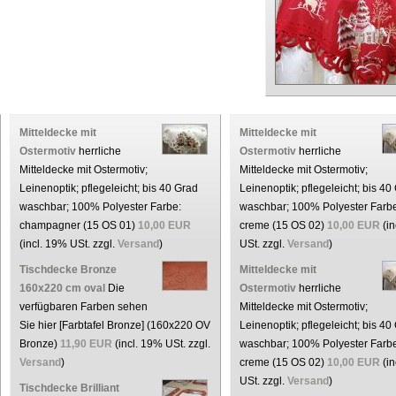
Mitteldecke mit
Mitteldecke mit
Ostermotiv
herrliche
Ostermotiv
herrliche
Mitteldecke mit Ostermotiv;
Mitteldecke mit Ostermotiv;
Leinenoptik; pflegeleicht; bis 40 Grad
Leinenoptik; pflegeleicht; bis 40
waschbar; 100% Polyester Farbe:
waschbar; 100% Polyester Farb
champagner (15 OS 01)
10,00 EUR
creme (15 OS 02)
10,00 EUR
(in
(incl. 19% USt. zzgl.
Versand
)
USt. zzgl.
Versand
)
Tischdecke Bronze
Mitteldecke mit
160x220 cm oval
Die
Ostermotiv
herrliche
verfügbaren Farben sehen
Mitteldecke mit Ostermotiv;
Sie hier [Farbtafel Bronze] (160x220 OV
Leinenoptik; pflegeleicht; bis 40
Bronze)
11,90 EUR
(incl. 19% USt. zzgl.
waschbar; 100% Polyester Farb
Versand
)
creme (15 OS 02)
10,00 EUR
(in
USt. zzgl.
Versand
)
Tischdecke Brilliant