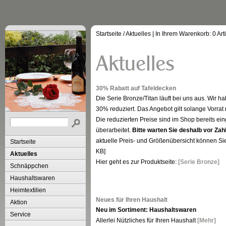
Startseite
/
Aktuelles
| In Ihrem Warenkorb:
0
Art
30% Rabatt auf Tafeldecken
Die Serie Bronze/Titan läuft bei uns aus. Wir 
30% reduziert. Das Angebot gilt solange Vorrat 
Die reduzierten Preise sind im Shop bereits ei
überarbeitet.
Bitte warten Sie deshalb vor Zah
aktuelle Preis- und Größenübersicht können Si
Startseite
KB]
Aktuelles
Hier geht es zur Produktseite:
[Serie Bronze]
Schnäppchen
Haushaltswaren
Heimtextilien
Neues für Ihren Haushalt
Aktion
Neu im Sortiment: Haushaltswaren
Service
Allerlei Nützliches für Ihren Haushalt
[Mehr]