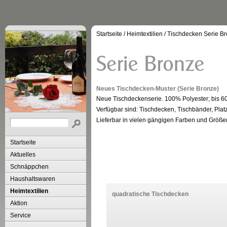
Startseite
/
Heimtextilien
/
Tischdecken Serie B
Neues Tischdecken-Muster (Serie Bronze)
Neue Tischdeckenserie. 100% Polyester; bis 60
Verfügbar sind: Tischdecken, Tischbänder, Plat
Lieferbar in vielen gängigen Farben und Größ
Startseite
Aktuelles
Schnäppchen
Haushaltswaren
Heimtextilien
quadratische Tischdecken
Aktion
Service